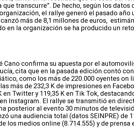
a que transcurre”. De hecho, según los datos 
organización, el rallye generó el pasado año
canzó más de 8,1 millones de euros, estimá
do en la organización se ha producido un ret
é Cano confirma su apuesta por el automovili
Nucía, cita que en la pasada edición contó co
ático, como los más de 220.000 oyentes on li
e y las más de 232,3 K de impresiones en Faceb
K en Twitter y 119,35 K en Tik Tok, destacand
en Instagram. El rallye se transmitió en direc
a posterior al evento 30 minutos de televisió
nzó una audiencia total (datos SEINPRE) de 
 de los medios online (8.714.555) y de prensa 