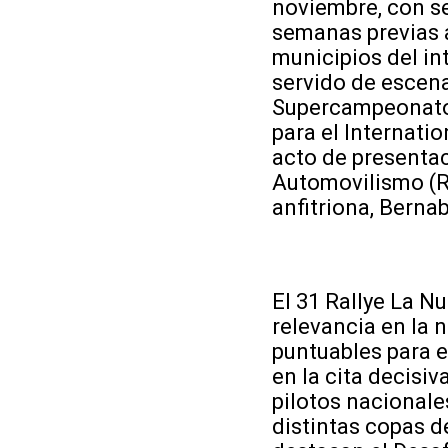
noviembre, con se
semanas previas a
municipios del int
servido de escena
Supercampeonato 
para el Internati
acto de presentac
Automovilismo (RF
anfitriona, Berna
El 31 Rallye La N
relevancia en la 
puntuables para 
en la cita decisi
pilotos nacionale
distintas copas d