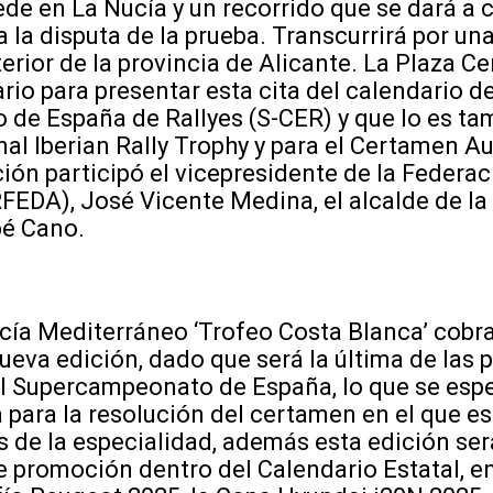
de en La Nucía y un recorrido que se dará a 
 la disputa de la prueba. Transcurrirá por un
erior de la provincia de Alicante. La Plaza C
rio para presentar esta cita del calendario d
de España de Rallyes (S-CER) y que lo es ta
onal Iberian Rally Trophy y para el Certamen A
ión participó el vicepresidente de la Federa
EDA), José Vicente Medina, el alcalde de la
bé Cano.
ucía Mediterráneo ‘Trofeo Costa Blanca’ cobr
nueva edición, dado que será la última de las 
el Supercampeonato de España, lo que se espe
va para la resolución del certamen en el que e
s de la especialidad, además esta edición se
e promoción dentro del Calendario Estatal, en