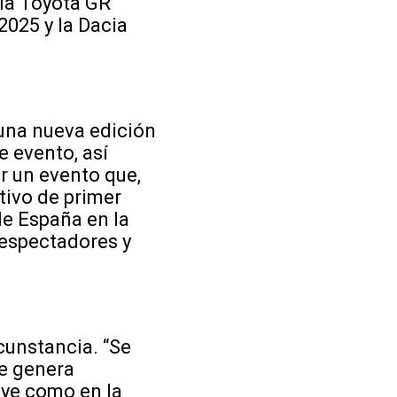
 la Toyota GR
2025 y la Dacia
 una nueva edición
e evento, así
r un evento que,
tivo de primer
de España en la
espectadores y
cunstancia. “Se
ue genera
lye como en la