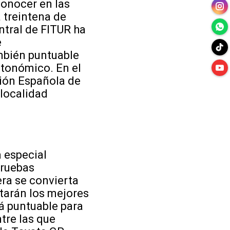
conocer en las
a treintena de
entral de FITUR ha
e
mbién puntuable
utonómico. En el
ción Española de
 localidad
a especial
pruebas
ra se convierta
starán los mejores
rá puntuable para
tre las que