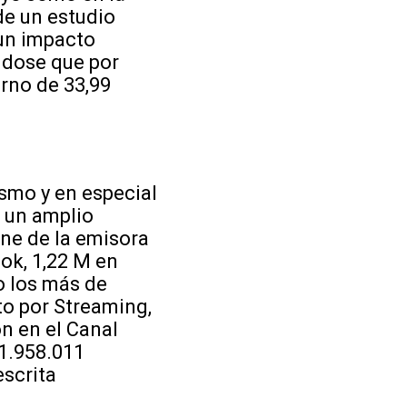
de un estudio
 un impacto
ndose que por
orno de 33,99
smo y en especial
n un amplio
ne de la emisora
ook, 1,22 M en
o los más de
to por Streaming,
n en el Canal
11.958.011
escrita