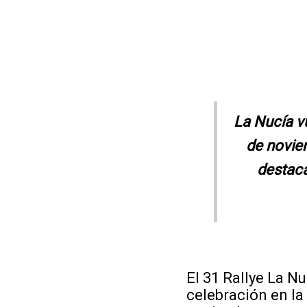
La Nucía vu
de noviem
destaca
El 31 Rallye La N
celebración en la 