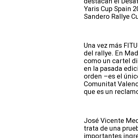
destacan el Desaf
Yaris Cup Spain 20
Sandero Rallye C
Una vez más FITUR
del rallye. En Ma
como un cartel d
en la pasada edic
orden –es el únic
Comunitat Valenc
que es un reclamo
José Vicente Med
trata de una prue
importantes ingre