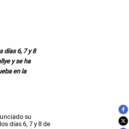
días 6, 7 y 8
lye y se ha
eba en la
nunciado su
os días 6, 7 y 8 de