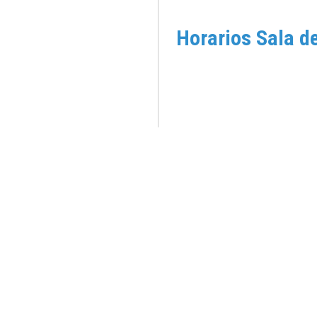
Horarios Sala d
Ubicación: Edifici del
La Nucía