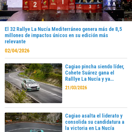
El 32 Rallye La Nucía Mediterráneo genera más de 8,5
millones de impactos únicos en su edición más
relevante
02/04/2026
Cagiao pincha siendo líder,
Cohete Suárez gana el
Ralllye La Nucía y ya
encabeza el S-CER 2026
21/03/2026
Cagiao asalta el liderato y
consolida su candidatura a
la victoria en La Nucía