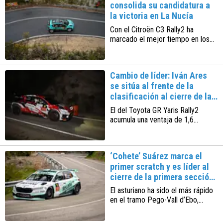
consolida su candidatura a
la victoria en La Nucía
Con el Citroën C3 Rally2 ha
marcado el mejor tiempo en los
tres tramos de la mañana del
sábado. Iván Ares y ‘Cohete’
Suárez le siguen de cerca
Cambio de líder: Iván Ares
se sitúa al frente de la
clasificación al cierre de la
primera jornada
El del Toyota GR Yaris Rally2
acumula una ventaja de 1,6
segundos sobre ‘Cohete’ Suárez.
Mañana se disputan los seis
últimos y decisivos tramos de la
‘Cohete’ Suárez marca el
competición
primer scratch y es líder al
cierre de la primera sección
del rallye
El asturiano ha sido el más rápido
en el tramo Pego-Vall d’Ebo,
mientras que el británico Philp
Allen, que es segundo en la