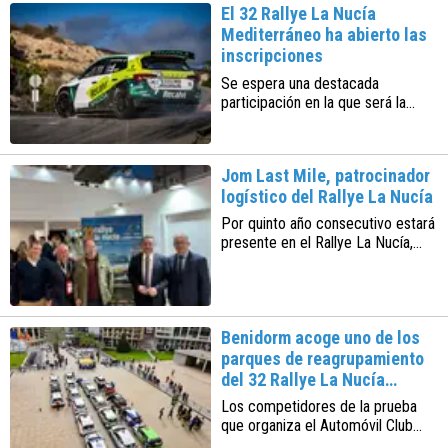
El 32 Rallye La Nucía
el trabajo de los equipos como la
Mediterráneo ha abierto las
estancia de los aficionados
inscripciones
Se espera una destacada
participación en la que será la
primera prueba del calendario de
S-CER y que afrontará la
competición durante el viernes 20
Jom Last Mile, patrocinador
y sábado 21 de marzo
logístico del Rallye La Nucía
Por quinto año consecutivo estará
presente en el Rallye La Nucía,
prueba puntuable para el S-CER y
el IIRT. La organización corre a
cargo del Automóvil Club AIA
Benidorm acoge uno de los
parques de reagrupamiento
del 32 Rallye La Nucía
Mediterráneo
Los competidores de la prueba
que organiza el Automóvil Club
AIA llegarán a la plaza de SS.MM.