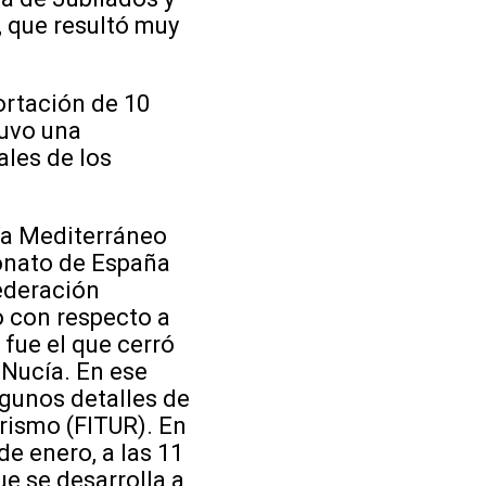
, que resultó muy
rtación de 10
tuvo una
ales de los
ía Mediterráneo
eonato de España
Federación
 con respecto a
 fue el que cerró
 Nucía. En ese
lgunos detalles de
urismo (FITUR). En
de enero, a las 11
ue se desarrolla a