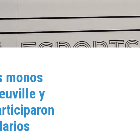
os monos
euville y
rticiparon
darios