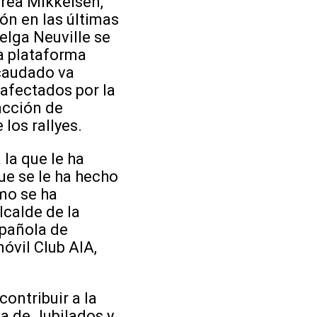
drea Mikkelsen,
ión en las últimas
elga Neuville se
a plataforma
ecaudado va
 afectados por la
acción de
los rallyes.
a que le ha
ue se le ha hecho
imo se ha
calde de la
spañola de
óvil Club AIA,
ntribuir a la
a de Jubilados y