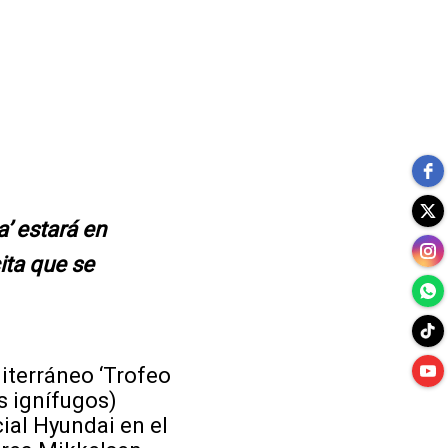
’ estará en
cita que se
iterráneo ‘Trofeo
s ignífugos)
cial Hyundai en el