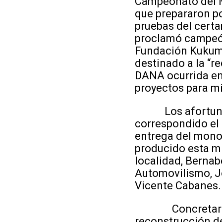
Campeonato del M
que prepararon por
pruebas del certa
proclamó campeón
Fundación Kukumik
destinado a la “r
DANA ocurrida en
proyectos para min
Los afortunados 
correspondido el 
entrega del mono 
producido esta m
localidad, Bernab
Automovilismo, Jo
Vicente Cabanes.
Concretar que p
reconstrucción d