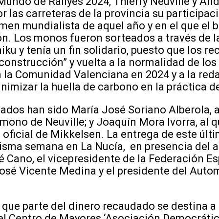
undo de Rallyes 2024, Thierry Neuville y An
 las carreteras de la provincia su participac
men mundialista de aquel año y en el que el b
. Los monos fueron sorteados a través de l
u y tenía un fin solidario, puesto que los r
econstrucción” y vuelta a la normalidad de los
 la Comunidad Valenciana en 2024 y a la red
imizar la huella de carbono en la práctica de 
han sido María José Soriano Alberola, a l
mono de Neuville; y Joaquín Mora Ivorra, al q
oficial de Mikkelsen. La entrega de este últ
isma semana en La Nucía, en presencia del al
é Cano, el vicepresidente de la Federación E
sé Vicente Medina y el presidente del Autom
arte del dinero recaudado se destina a co
el Centro de Mayores ‘Asociación Democrátic