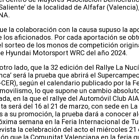
aliente’ de la localidad de Alfafar (Valencia)
NA.
 colaboración con la causa supuso la apo
e los aficionados. Por cada aportación se ob
el sorteo de los monos de competición origin
 de Hyundai Motorsport WRC del año 2024.
 lado, que la 32 edición del Rallye La Nuc
nca’ será la prueba que abrirá el Supercamp
S-CER), según el calendario publicado por la 
movilismo, lo que supone un cambio absoluto
da, en la que el rallye del Automóvil Club AIA
ita será del 16 al 21 de marzo, con sede en La
as a su promoción, la prueba dará a conocer a
róxima semana en la Feria Internacional de T
vista la celebración del acto el miércoles 21 
llón que la Comunitat Valenciana en la feria q