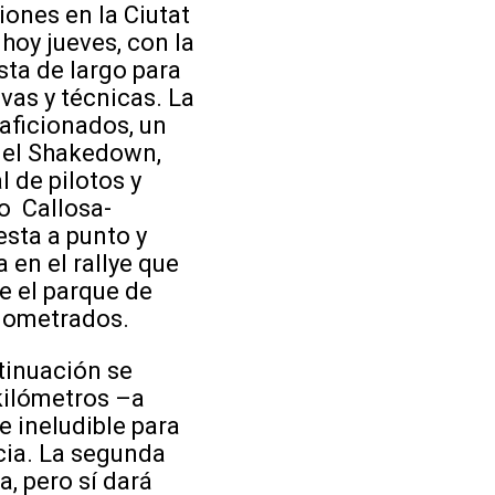
ciones en la Ciutat
hoy jueves, con la
sta de largo para
vas y técnicas. La
aficionados, un
y el Shakedown,
l de pilotos y
mo Callosa-
esta a punto y
 en el rallye que
e el parque de
onometrados.
ntinuación se
kilómetros –a
e ineludible para
ncia. La segunda
a, pero sí dará