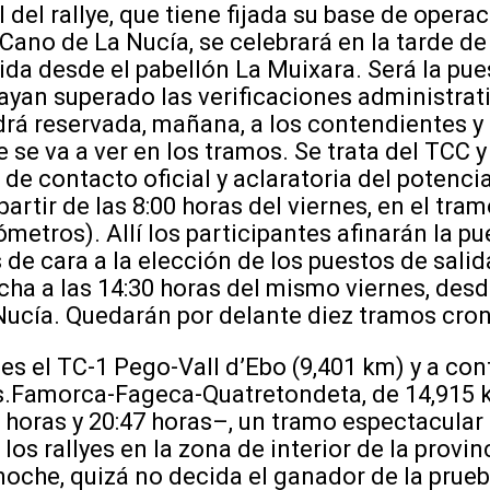
l del rallye, que tiene fijada su base de opera
Cano de La Nucía, se celebrará en la tarde de 
da desde el pabellón La Muixara. Será la pue
ayan superado las verificaciones administrati
á reservada, mañana, a los contendientes y 
e se va a ver en los tramos. Se trata del TCC 
e contacto oficial y aclaratoria del potencia
partir de las 8:00 horas del viernes, en el tra
ómetros). Allí los participantes afinarán la pu
de cara a la elección de los puestos de salida
ha a las 14:30 horas del mismo viernes, desd
 Nucía. Quedarán por delante diez tramos cr
a es el TC-1 Pego-Vall d’Ebo (9,401 km) y a co
ls.Famorca-Fageca-Quatretondeta, de 14,915 
5 horas y 20:47 horas–, un tramo espectacular 
los rallyes en la zona de interior de la provi
noche, quizá no decida el ganador de la prueb