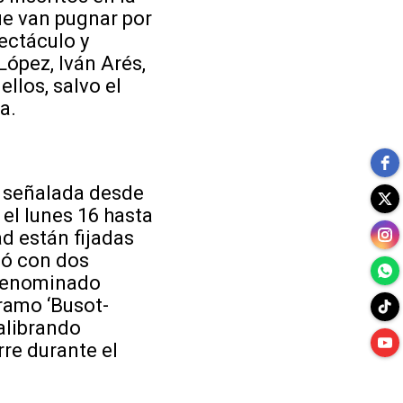
que van pugnar por
pectáculo y
ópez, Iván Arés,
llos, salvo el
a.
n señalada desde
el lunes 16 hasta
ad están fijadas
zó con dos
o denominado
tramo ‘Busot-
calibrando
rre durante el