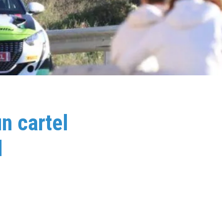
n cartel
d