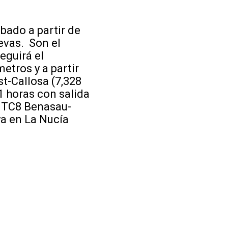
bado a partir de
uevas. Son el
eguirá el
etros y a partir
st-Callosa (7,328
1 horas con salida
l TC8 Benasau-
ya en La Nucía