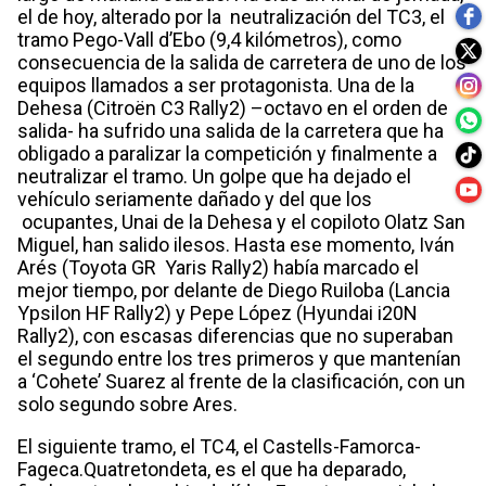
el de hoy, alterado por la neutralización del TC3, el
tramo Pego-Vall d’Ebo (9,4 kilómetros), como
consecuencia de la salida de carretera de uno de los
equipos llamados a ser protagonista. Una de la
Dehesa (Citroën C3 Rally2) –octavo en el orden de
salida- ha sufrido una salida de la carretera que ha
obligado a paralizar la competición y finalmente a
neutralizar el tramo. Un golpe que ha dejado el
vehículo seriamente dañado y del que los
ocupantes, Unai de la Dehesa y el copiloto Olatz San
Miguel, han salido ilesos. Hasta ese momento, Iván
Arés (Toyota GR Yaris Rally2) había marcado el
mejor tiempo, por delante de Diego Ruiloba (Lancia
Ypsilon HF Rally2) y Pepe López (Hyundai i20N
Rally2), con escasas diferencias que no superaban
el segundo entre los tres primeros y que mantenían
a ‘Cohete’ Suarez al frente de la clasificación, con un
solo segundo sobre Ares.
El siguiente tramo, el TC4, el Castells-Famorca-
Fageca.Quatretondeta, es el que ha deparado,