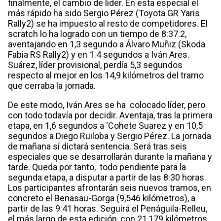
finalmente, el cambio de líder. En esta especial el
más rápido ha sido Sergio Pérez (Toyota GR Yaris
Rally2) se ha impuesto al resto de competidores. El
scratch lo ha logrado con un tiempo de 8:37.2,
aventajando en 1,3 segundo a Álvaro Muñiz (Skoda
Fabia RS Rally2) y en 1.4 segundos a Iván Ares.
Suárez, líder provisional, perdía 5,3 segundos
respecto al mejor en los 14,9 kilómetros del tramo
que cerraba la jornada.
De este modo, Iván Ares se ha colocado líder, pero
con todo todavía por decidir. Aventaja, tras la primera
etapa, en 1,6 segundos a ‘Cohete Suarez y en 10,5
segundos a Diego Ruiloba y Sergio Pérez. La jornada
de mañana sí dictará sentencia. Será tras seis
especiales que se desarrollarán durante la mañana y
tarde. Queda por tanto, todo pendiente para la
segunda etapa, a disputar a partir de las 8:30 horas.
Los participantes afrontarán seis nuevos tramos, en
concreto el Benasau-Gorga (9,546 kilómetros), a
partir de las 9:41 horas. Seguirá el Penáguila-Relleu,
el más largo de esta edición, con 21,179 kilómetros