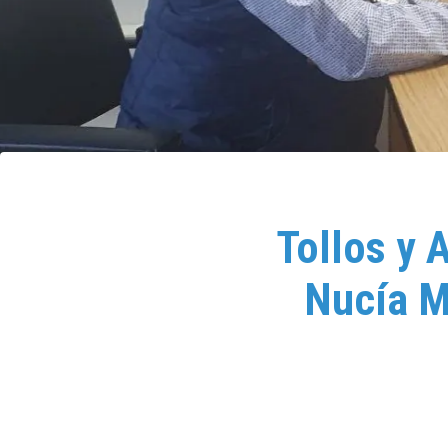
Tollos y A
Nucía M