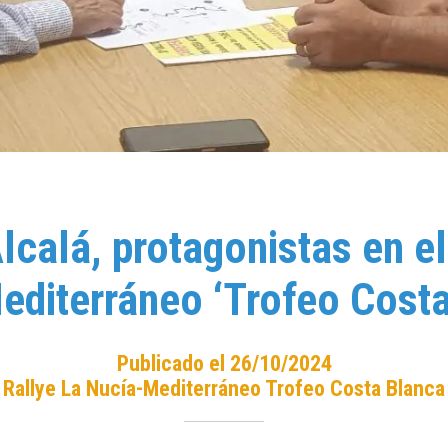
lcalá, protagonistas en e
editerráneo ‘Trofeo Costa
Publicado el 26/10/2024
Rallye La Nucía-Mediterráneo Trofeo Costa Blanca