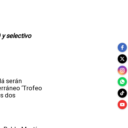
 y selectivo
á serán
erráneo ‘Trofeo
as dos