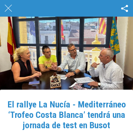
El rallye La Nucía - Mediterráneo
‘Trofeo Costa Blanca’ tendrá una
jornada de test en Busot