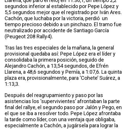
Llarena, que paró el reloj en 11:36,1, un tiempo 2,2
segundos inferior al establecido por Pepe López y
5,5 segundos mejor que el registrado por Iván Ares.
Cachón, que luchaba por la victoria, perdió un
tiempo precioso debido a un pinchazo. El tramo fue
neutralizado por accidente de Santiago García
(Peugeot 208 Rally4).
Tras las tres especiales de la mañana, la general
provisional quedaba así: Pepe López era el líder y
consolidaba la primera posición, seguido de
Alejandro Cachón, a 13,54 segundos, de Efrén
Llarena, a 48,6 segundos y Pernía, a 1:07,6. La quinta
plaza era, provisionalmente, para ‘Cohete’ Suárez, a
1:13,3.
Después del reagrupamiento y paso por las
asistencias los ‘supervivientes’ afrontaban la parte
final del rallye, el segundo paso por Jalón y Pego, en
el que se iba a resolver todo. Pepe López afrontaba
la tarde como líder, con una ventaja que obligaba,
especialmente a Cachón, a jugársela para lograr la