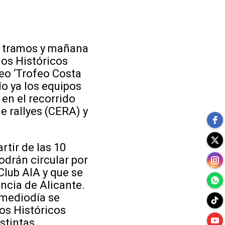
os tramos y mañana
os Históricos
eo ‘Trofeo Costa
do ya los equipos
en el recorrido
e rallyes (CERA) y
rtir de las 10
odrán circular por
Club AIA y que se
incia de Alicante.
 mediodía se
os Históricos
stintas