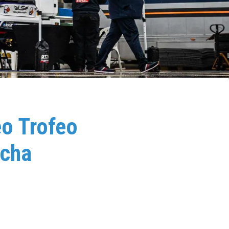
eo Trofeo
rcha