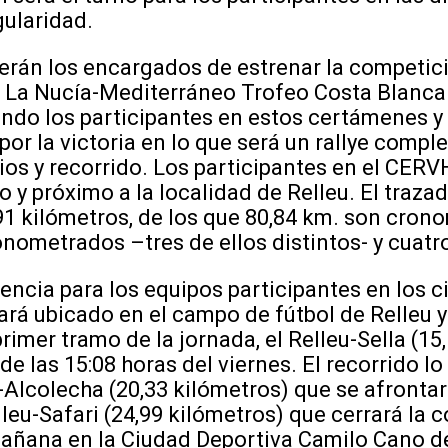
ularidad.
serán los encargados de estrenar la competici
e La Nucía-Mediterráneo Trofeo Costa Blanca.
ndo los participantes en estos certámenes y
por la victoria en lo que será un rallye comp
ios y recorrido. Los participantes en el CERV
o y próximo a la localidad de Relleu. El traza
91 kilómetros, de los que 80,84 km. son cron
nometrados –tres de ellos distintos- y cuatr
tencia para los equipos participantes en los c
á ubicado en el campo de fútbol de Relleu y 
primer tramo de la jornada, el Relleu-Sella (15
 de las 15:08 horas del viernes. El recorrido l
-Alcolecha (20,33 kilómetros) que se afronta
lleu-Safari (24,99 kilómetros) que cerrará la 
mañana en la Ciudad Deportiva Camilo Cano d