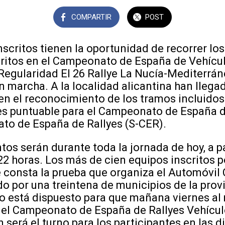
COMPARTIR
POST
nscritos tienen la oportunidad de recorrer l
critos en el Campeonato de España de Vehícul
Regularidad El 26 Rallye La Nucía-Mediterrán
n marcha. A la localidad alicantina han llega
en el reconocimiento de los tramos incluidos 
es puntuable para el Campeonato de España d
to de España de Rallyes (S-CER).
os serán durante toda la jornada de hoy, a pa
 22 horas. Los más de cien equipos inscritos p
 consta la prueba que organiza el Automóvil 
do por una treintena de municipios de la prov
do está dispuesto para que mañana viernes al
el Campeonato de España de Rallyes Vehícul
será el turno para los participantes en las di