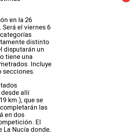
ón en la 26
 Será el viernes 6
 categorías
letamente distinto
H disputarán un
do tiene una
ometrados. Incluye
o secciones.
itados
desde allí
,19 km.), que se
o completarán las
rá en dos
competición. El
e La Nucía donde,