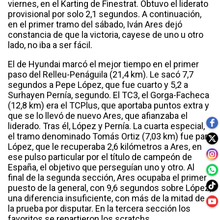
viernes, en el Karting de Finestrat. Obtuvo el liderato
provisional por solo 2,1 segundos. A continuación,
en el primer tramo del sábado, Iván Ares dejó
constancia de que la victoria, cayese de uno u otro
lado, no iba a ser fácil.
El de Hyundai marcó el mejor tiempo en el primer
paso del Relleu-Penáguila (21,4 km). Le sacó 7,7
segundos a Pepe López, que fue cuarto y 5,2 a
Surhayen Pernía, segundo. El TC3, el Gorga-Facheca
(12,8 km) era el TCPlus, que aportaba puntos extra y
que se lo llevó de nuevo Ares, que afianzaba el
liderado. Tras él, López y Pernía. La cuarta especial,
el tramo denominado Tomás Ortiz (7,03 km) fue para
López, que le recuperaba 2,6 kilómetros a Ares, en
ese pulso particular por el título de campeón de
España, el objetivo que perseguían uno y otro. Al
final de la segunda sección, Ares ocupaba el primer
puesto de la general, con 9,6 segundos sobre López,
una diferencia insuficiente, con más de la mitad de
la prueba por disputar. En la tercera sección los
favoritos se repartieron los scratchs.