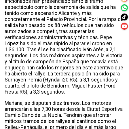
aficionados han presenciado tanto el tramo
espectáculo como la ceremonia de salida que ha
tenido como escenario Alicante y más
concretamente el Palacio Provincial. Por la rampa de
salida han pasado los 88 vehículos que han sido
autorizados a competir, tras superar las
verificaciones administrativas y técnicas. Pepe
López ha sido el más rápido al parar el crono en
1:36:100. Tras él se ha clasificado Iván Arés, a 2,1
segundos. Los dos máximos aspirantes a la victoria
y al título de campeón de España que todavía está
en juego, han sido los mejores en este aperitivo que
ha abierto el rallye. La tercera posición ha sido para
Surhayen Pernía (Hyndai i20 R5), a 3,1 segundos y
cuarto, el piloto de Benidorm, Miguel Fuster (Ford
Fiesta R5), a 3,3 segundos.
Mañana, se disputan diez tramos. Los motores
arrancarán a las 7,30 horas desde la Ciutat Esportiva
Camilo Cano de La Nucía. Tendrán que afrontar
míticos tramos de los rallyes alicantinos como el
Relleu-Penáguila, el primero del día y el más largo