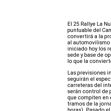
El 25 Rallye La N
puntuable del Ca
convertirá a la p
al automovilismo 
iniciado hoy los
sede y base de op
lo que la convier
Las previsiones i
seguirán el espec
carreteras del int
serán control de p
que compiten en e
tramos de la jorn
horas). Pasado el