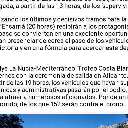
gada, a partir de las 13 horas, de los ‘superviv
lazando los últimos y decisivos tramos para la
’Ensarrià (20 horas) recibirán a los protagoni
paso se convierten en una excelente oportun
n presenciar de cerca el paso de los vehícul
ictoria y en una fórmula para acercar este de
lye La Nucía-Mediterráneo ‘Trofeo Costa Bla
ernes con la ceremonia de salida en Alicante. 
tir de las 19 horas, los vehículos que hayan s
cnicas y administrativas pasarán por el podio,
ra atraer a numerosos aficionados. Por delan
orrido, de los que 152 serán contra el crono.