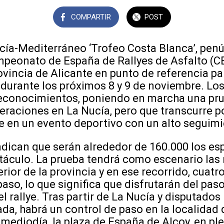
COMPARTIR
POST
ucía-Mediterráneo ‘Trofeo Costa Blanca’, pen
mpeonato de España de Rallyes de Asfalto (
rovincia de Alicante en punto de referencia pa
durante los próximos 8 y 9 de noviembre. Los
 reconocimientos, poniendo en marcha una pru
eraciones en La Nucía, pero que transcurre p
te en un evento deportivo con un alto seguimi
ndican que serán alrededor de 160.000 los e
táculo. La prueba tendrá como escenario las 
erior de la provincia y en ese recorrido, cuatr
aso, lo que significa que disfrutarán del pas
l rallye. Tras partir de La Nucía y disputados
ada, habrá un control de paso en la localidad
 mediodía, la plaza de España de Alcoy, en pl