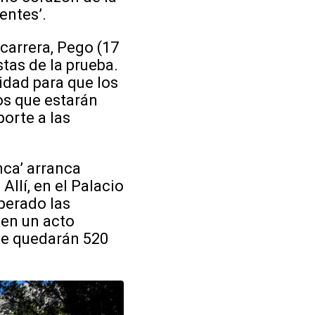
ientes’.
 carrera, Pego (17
stas de la prueba.
idad para que los
os que estarán
porte a las
nca’ arranca
Allí, en el Palacio
uperado las
 en un acto
te quedarán 520