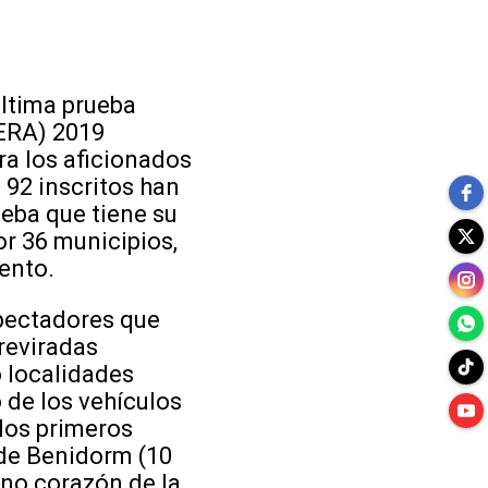
última prueba
CERA) 2019
ra los aficionados
 92 inscritos han
eba que tiene su
or 36 municipios,
ento.
spectadores que
reviradas
o localidades
o de los vehículos
 los primeros
 de Benidorm (10
eno corazón de la