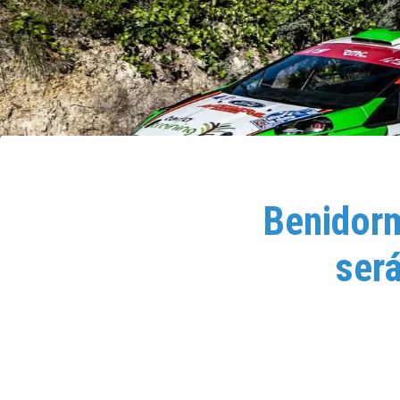
Benidorm
será