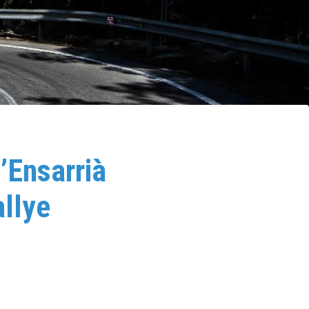
’Ensarrià
allye