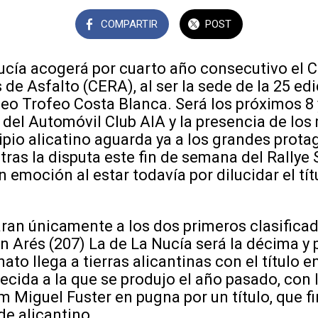
COMPARTIR
POST
Nucía acogerá por cuarto año consecutivo el
de Asfalto (CERA), al ser la sede de la 25 edi
o Trofeo Costa Blanca. Será los próximos 8 
del Automóvil Club AIA y la presencia de los
cipio alicatino aguarda ya a los grandes prota
ras la disputa este fin de semana del Rallye
n emoción al estar todavía por dilucidar el t
ran únicamente a los dos primeros clasifica
án Arés (207) La de La Nucía será la décima y 
o llega a tierras alicantinas con el título en
ecida a la que se produjo el año pasado, con I
m Miguel Fuster en pugna por un título, que f
de alicantino.