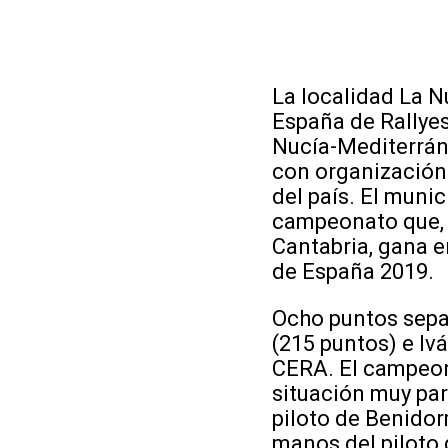
La localidad La 
España de Rallyes 
Nucía-Mediterráne
con organización 
del país. El muni
campeonato que, t
Cantabria, gana e
de España 2019.
Ocho puntos sepa
(215 puntos) e Iv
CERA. El campeonat
situación muy par
piloto de Benidor
manos del piloto 