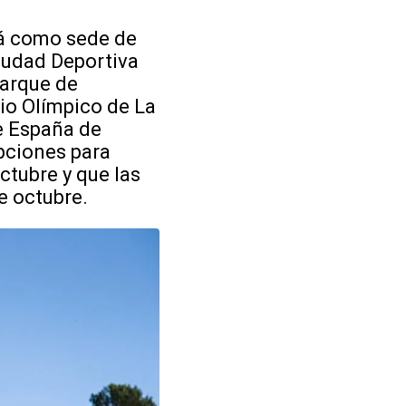
rá como sede de
iudad Deportiva
parque de
dio Olímpico de La
e España de
ipciones para
ctubre y que las
e octubre.