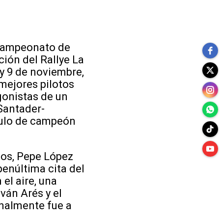
 Campeonato de
ción del Rallye La
y 9 de noviembre,
 mejores pilotos
gonistas de un
 Santader-
ítulo de campeón
dos, Pepe López
penúltima cita del
 el aire, una
ván Arés y el
inalmente fue a