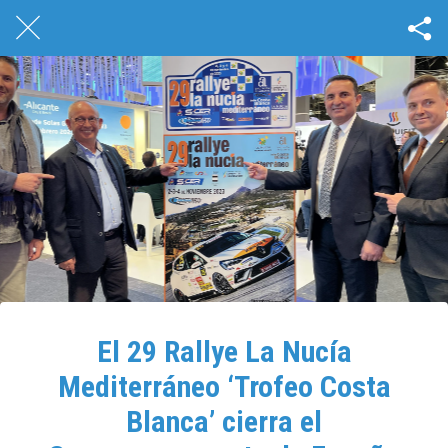
El 29 Rallye La Nucía
Mediterráneo ‘Trofeo Costa
Blanca’ cierra el