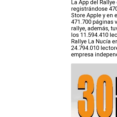
La App del Rallye
registrándose 470
Store Apple y en 
471.700 páginas v
rallye, además, t
los 11.594.410 lec
Rallye La Nucía en
24.794.010 lector
empresa independ