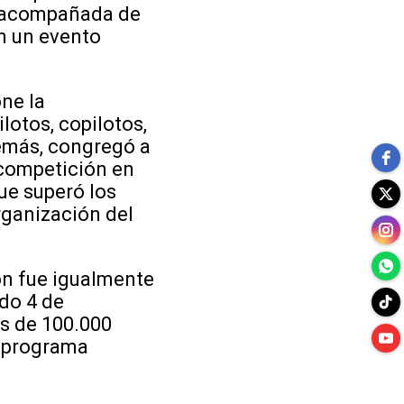
á acompañada de
n un evento
ne la
lotos, copilotos,
emás, congregó a
 competición en
ue superó los
rganización del
ón fue igualmente
ado 4 de
ás de 100.000
l programa