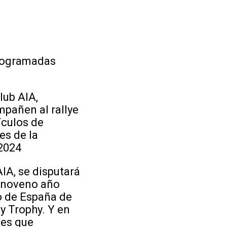
 programadas
lub AIA,
mpañen al rallye
ículos de
es de la
 2024
IA, se disputará
r noveno año
o de España de
ly Trophy. Y en
les que