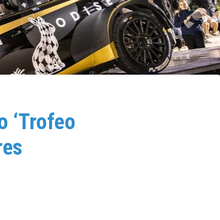
o ‘Trofeo
res