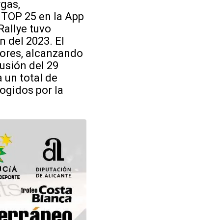
rgas,
 TOP 25 en la App
Rallye tuvo
n del 2023. El
dores, alcanzando
cusión del 29
 un total de
cogidos por la