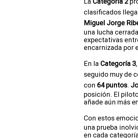
La
Categoría 2
pro
clasificados lle
Miguel Jorge Rib
una lucha cerrad
expectativas entr
encarnizada por el
En la
Categoría 3
seguido muy de ce
con
64 puntos
.
Jo
posición. El pilot
añade aún más em
Con estos emocio
una prueba inolvid
en cada categoría.