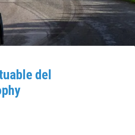
tuable del
ophy