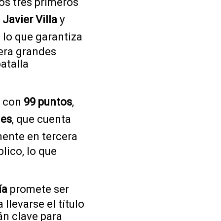
os tres primeros
,
Javier Villa
y
, lo que garantiza
era grandes
atalla
, con
99 puntos
,
nes
, que cuenta
mente en tercera
lico, lo que
ía
promete ser
llevarse el título
rán clave para