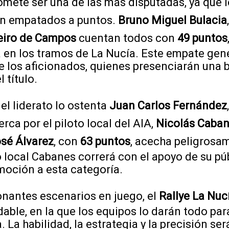
mete ser una de las más disputadas, ya que l
gan empatados a puntos.
Bruno Miguel Bulacia
eiro de Campos
cuentan todos con
49 puntos
a en los tramos de La Nucía. Este empate gen
e los aficionados, quienes presenciarán una b
 título.
, el liderato lo ostenta
Juan Carlos Fernández
rca por el piloto local del AIA,
Nicolás Caba
sé Álvarez
, con
63 puntos
, acecha peligrosa
o local Cabanes correrá con el apoyo de su púb
oción a esta categoría.
nantes escenarios en juego, el
Rallye La Nuc
able, en la que los equipos lo darán todo para 
 La habilidad, la estrategia y la precisión se