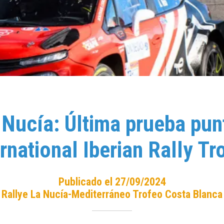
 Nucía: Última prueba pun
ernational Iberian Rally Tr
Publicado el 27/09/2024
Rallye La Nucía-Mediterráneo Trofeo Costa Blanca