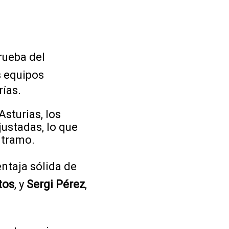
rueba del
s equipos
rías.
Asturias, los
justadas, lo que
 tramo.
ntaja sólida de
tos
, y
Sergi Pérez
,