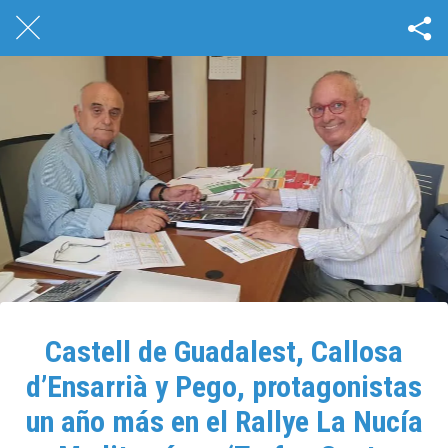
Castell de Guadalest, Callosa
d’Ensarrià y Pego, protagonistas
un año más en el Rallye La Nucía