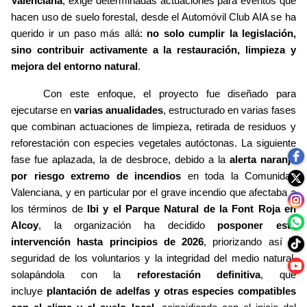
Valenciana
, exige determinadas actuaciones para eventos que
hacen uso de suelo forestal, desde el Automóvil Club AIA se ha
querido ir un paso más allá:
no solo cumplir la legislación,
sino contribuir activamente a la restauración, limpieza y
mejora del entorno natural
.
Con este enfoque, el proyecto fue diseñado para
ejecutarse en
varias anualidades
, estructurado en varias fases
que combinan actuaciones de limpieza, retirada de residuos y
reforestación con especies vegetales autóctonas. La siguiente
fase fue aplazada, la de desbroce, debido a la
alerta naranja
por riesgo extremo de incendios
en toda la Comunidad
Valenciana, y en particular por el grave incendio que afectaba a
los términos de
Ibi y el Parque Natural de la Font Roja en
Alcoy
, la organización ha decidido
posponer esta
intervención hasta principios de 2026
, priorizando así la
seguridad de los voluntarios y la integridad del medio natural,
solapándola con la
reforestación definitiva
, que
incluye
plantación de adelfas y otras especies compatibles