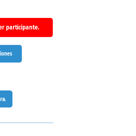
r participante.
ciones
ra.