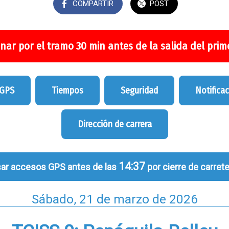
COMPARTIR
POST
nar por el tramo 30 min antes de la salida del prime
 GPS
Tiempos
Seguridad
Notifica
Dirección de carrera
14:37
ar accesos GPS antes de las
por cierre de carrete
Sábado, 21 de marzo de 2026