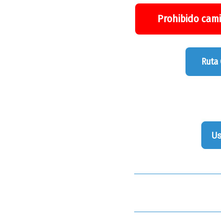
Prohibido cami
Ruta
Us