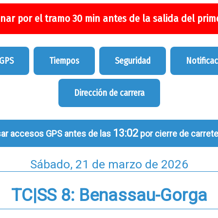
nar por el tramo 30 min antes de la salida del prime
 GPS
Tiempos
Seguridad
Notifica
Dirección de carrera
13:02
ar accesos GPS antes de las
por cierre de carrete
Sábado, 21 de marzo de 2026
TC|SS 8: Benassau-Gorga