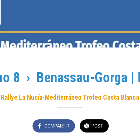
o 8 › Benassau-Gorga |
Rallye La Nucía-Mediterráneo Trofeo Costa Blanca
COMPARTIR
POST