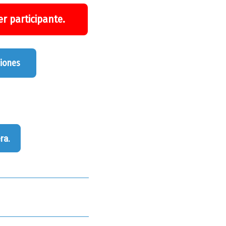
r participante.
ciones
ra.