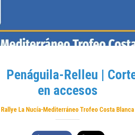
 Penáguila-Relleu | Corte
en accesos
Rallye La Nucía-Mediterráneo Trofeo Costa Blanca