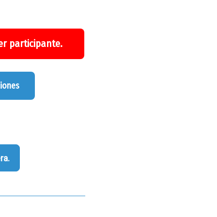
r participante.
ciones
ra.