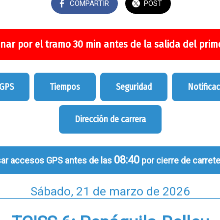
COMPARTIR
POST
nar por el tramo 30 min antes de la salida del prime
 GPS
Tiempos
Seguridad
Notifica
Dirección de carrera
08:40
ar accesos GPS antes de las
por cierre de carrete
Sábado, 21 de marzo de 2026