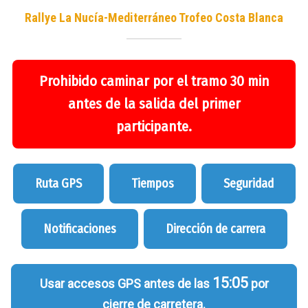
Rallye La Nucía-Mediterráneo Trofeo Costa Blanca
Prohibido caminar por el tramo 30 min
antes de la salida del primer
participante.
Ruta GPS
Tiempos
Seguridad
Notificaciones
Dirección de carrera
15:05
Usar accesos GPS antes de las
por
cierre de carretera.