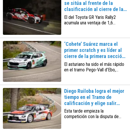
se sitúa al frente de la
clasificación al cierre de la
primera jornada
El del Toyota GR Yaris Rally2
acumula una ventaja de 1,6
segundos sobre ‘Cohete’ Suárez.
Mañana se disputan los seis
últimos y decisivos tramos de la
‘Cohete’ Suárez marca el
competición
primer scratch y es líder al
cierre de la primera sección
del rallye
El asturiano ha sido el más rápido
en el tramo Pego-Vall d’Ebo,
mientras que el británico Philp
Allen, que es segundo en la
general, ha establecido el mejor
Diego Ruiloba logra el mejor
crono en el TC2
tiempo en el Tramo de
calificación y elige salir
primero
Esta tarde empieza la
competición con la disputa de
cuatro de los diez tramos que
configuran el recorrido del 32