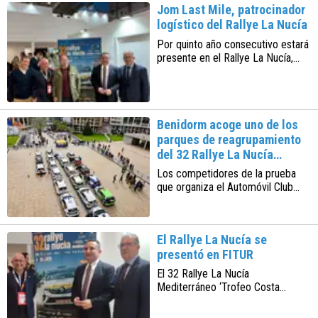
Jom Last Mile, patrocinador
y sábado 21 de marzo
logístico del Rallye La Nucía
Por quinto año consecutivo estará
presente en el Rallye La Nucía,
prueba puntuable para el S-CER y
el IIRT. La organización corre a
cargo del Automóvil Club AIA
Benidorm acoge uno de los
parques de reagrupamiento
del 32 Rallye La Nucía
Mediterráneo
Los competidores de la prueba
que organiza el Automóvil Club
AIA llegarán a la plaza de SS.MM.
Los Reyes de España, donde se
instalará el parque, el sábado 21
El Rallye La Nucía se
de marzo a las 12:00 horas
presentó en FITUR
El 32 Rallye La Nucía
Mediterráneo ‘Trofeo Costa
Blanca’ se ha presentado hoy en
FITUR, anunciando su celebración