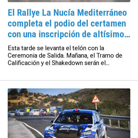
El Rallye La Nucía Mediterráneo
completa el podio del certamen
con una inscripción de altísimo
nivel
Esta tarde se levanta el telón con la
Ceremonia de Salida. Mañana, el Tramo de
Calificación y el Shakedown serán el
preámbulo a la competición en la que está
en juego el subcampeonato. Mikkelsen
destaca entre la participación internacional.