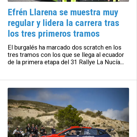
Efrén Llarena se muestra muy
regular y lidera la carrera tras
los tres primeros tramos
El burgalés ha marcado dos scratch en los
tres tramos con los que se llega al ecuador
de la primera etapa del 31 Rallye La Nucía
Mediterráneo Trofeo Costa Blanca