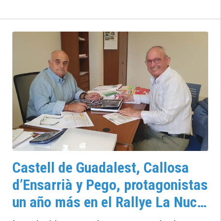
competición oficial
Castell de Guadalest, Callosa
d’Ensarrià y Pego, protagonistas
un año más en el Rallye La Nucía
Mediterráneo ‘Trofeo Costa