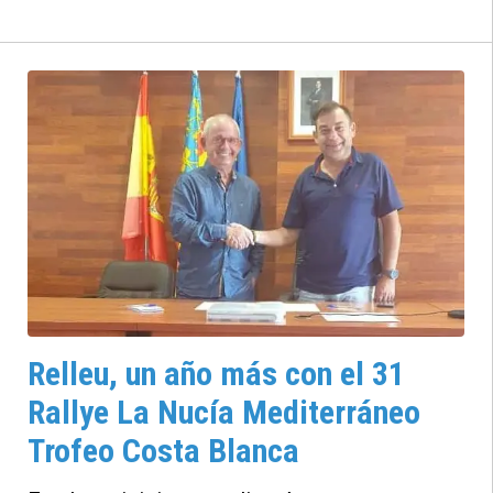
recorrido de la prueba que se desarrolla del
6 al 8 de noviembre y que transcurre por una
treintena de municipios de la provincia de
Alicante. El recorrido combina tramos que
se disputaron en la pasada edición con otros
nuevos. Son doce especiales, una más que el
año anterior, y el recorrido suma una
distancia de 161,2 kilómetros contra el
crono. La prueba es la última puntuable para
el Supercampeonato de España de rallyes
(S-CER), así como para la Internacional
Iberian Rallye Trophy (IIRT) y el certamen
autonómico en todas sus categorías.
Relleu, un año más con el 31
Rallye La Nucía Mediterráneo
Trofeo Costa Blanca