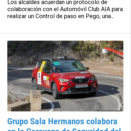
Los alcaldes acuerdan un protocolo de
Blanca’
colaboración con el Automóvil Club AIA para
realizar un Control de paso en Pego, una
Zona especial en Guadalest y el celebradero
finiser en Callosa.
Grupo Sala Hermanos colabora