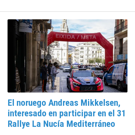
del Rallye La Nucía Mediterráneo Trofeo
Costa Blanca ultima los detalles de permisos
y autorizaciones de la prueba que, bajo la
organización del Automóvil Club AIA, se
disputará del 4 al 8 de noviembre por las
carreteras de la provincia de Alicante y
tendrá su sede en la localidad de La Nucía.
El noruego Andreas Mikkelsen,
interesado en participar en el 31
Rallye La Nucía Mediterráneo