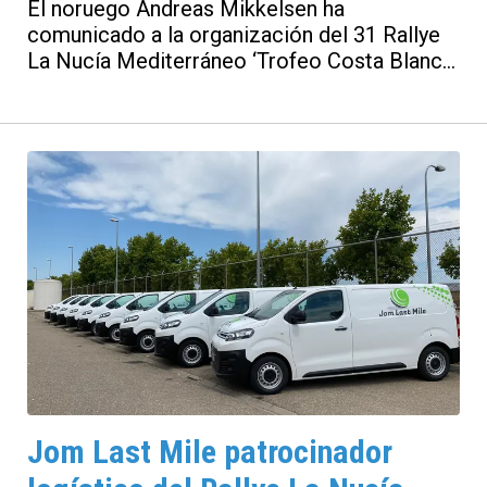
El noruego Andreas Mikkelsen ha
comunicado a la organización del 31 Rallye
La Nucía Mediterráneo ‘Trofeo Costa Blanca’
su intención de estar presente en la edición
que tendrá lugar del 4 al 8 de noviembre. No
es la primera ocasión en que Andreas
compite en tierras españolas, de hecho lo
hizo en la pasada edición de La Nucía
acompañando a Thierry Neuville, con el
Equipo Oficial Hyundai del Mundial.
Jom Last Mile patrocinador