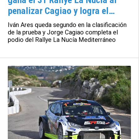
penalizar Cagiao y logra el
subcampeonato del S-CER
Iván Ares queda segundo en la clasificación
de la prueba y Jorge Cagiao completa el
podio del Rallye La Nucía Mediterráneo