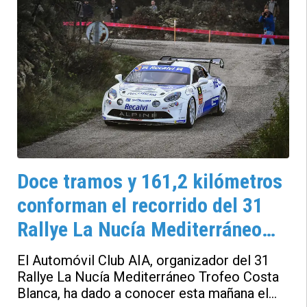
Doce tramos y 161,2 kilómetros
conforman el recorrido del 31
Rallye La Nucía Mediterráneo
Trofeo Costa Blanca dado a
El Automóvil Club AIA, organizador del 31
conocer
Rallye La Nucía Mediterráneo Trofeo Costa
Blanca, ha dado a conocer esta mañana el