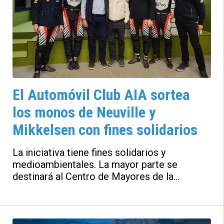
El Automóvil Club AIA sortea
los monos de Neuville y
Mikkelsen con fines solidarios
La iniciativa tiene fines solidarios y
medioambientales. La mayor parte se
destinará al Centro de Mayores de la
Asociación Democrática de Jubilados y
Pensionistas Sol Saliente’ de Alfafar
(Valencia) que resultó dañado por la DANA y