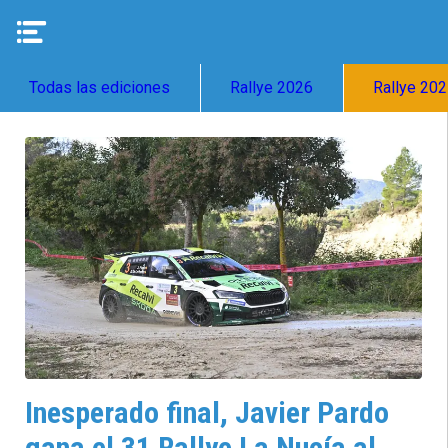
Todas las ediciones
Rallye 2026
Rallye 20
Inesperado final, Javier Pardo
gana el 31 Rallye La Nucía al