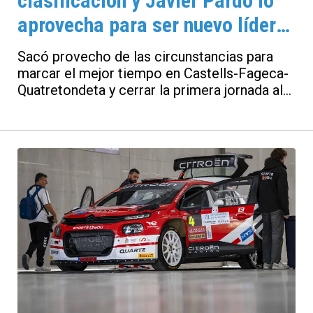
clasificación y Javier Pardo lo
aprovecha para ser nuevo líder
en La Nucía
Sacó provecho de las circunstancias para
marcar el mejor tiempo en Castells-Fageca-
Quatretondeta y cerrar la primera jornada al
frente de la clasificación con 14.5 segundos
sobre Jorge Cagiao