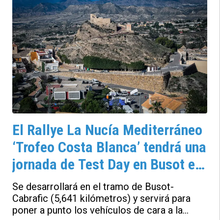
el resto al proyecto de minimización de la
huella de carbono que provoca la práctica de
los Rallyes
El Rallye La Nucía Mediterráneo
‘Trofeo Costa Blanca’ tendrá una
jornada de Test Day en Busot el
martes 4 de noviembre
Se desarrollará en el tramo de Busot-
Cabrafic (5,641 kilómetros) y servirá para
poner a punto los vehículos de cara a la