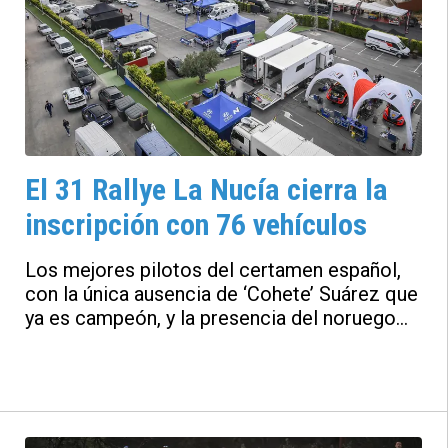
El 31 Rallye La Nucía cierra la
inscripción con 76 vehículos
Los mejores pilotos del certamen español,
con la única ausencia de ‘Cohete’ Suárez que
ya es campeón, y la presencia del noruego
Andreas Mikkelsen destacan ente los
partipacipantes