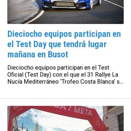
Dieciocho equipos participan en
el Test Day que tendrá lugar
mañana en Busot
Dieciocho equipos participan en el Test
Oficial (Test Day) con el que el 31 Rallye La
Nucía Mediterráneo ‘Trofeo Costa Blanca’ se
pone en marcha mañana martes y concluye el
próximo sábado. Esta primera actividad se
desarrollará en Busot, en un tramo de 5,64
kilómetros y permitirá a los equipos
participantes afinar la mecánica de cara a la
prueba que dará inicio del viernes a primera
hora de la tarde del próximo viernes.